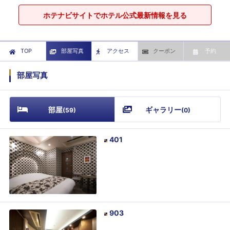
ホテナビサイトでホテル公式最新情報を見る
TOP
部屋写真
アクセス
クーポン
予約
部屋写真
部屋
ギャラリー
(
59
)
(
0
)
401
903