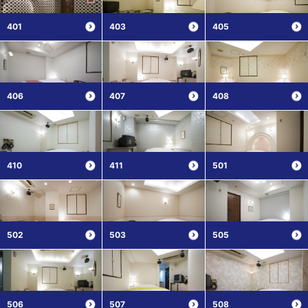
401
403
405
406
407
408
410
411
501
502
503
505
506
507
508