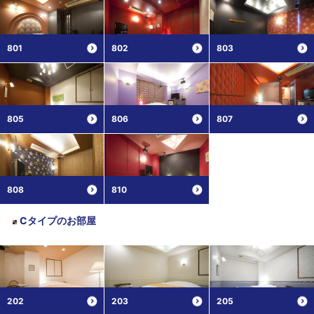
801
802
803
805
806
807
808
810
Cタイプ
のお部屋
202
203
205