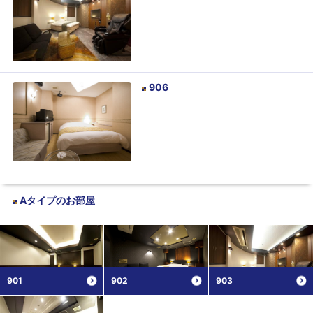
906
Aタイプ
のお部屋
901
902
903