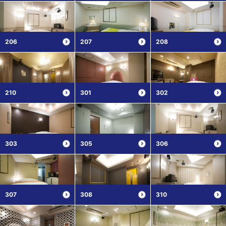
206
207
208
210
301
302
303
305
306
307
308
310