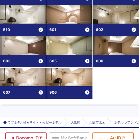
510
601
602
603
605
606
607
906
ラブホテル検索サイト ハッピーホテル
大阪府
大阪市北区
ホテル グランドカ