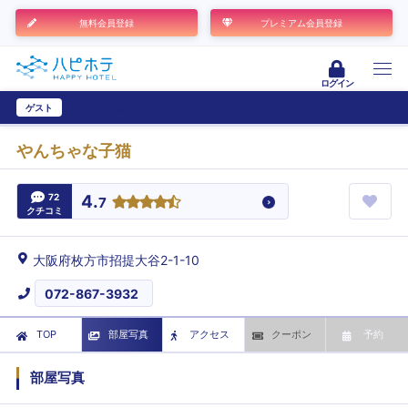
無料会員登録
プレミアム会員登録
ログイン
ゲスト
ユーザー登録
やんちゃな子猫
72
4.
7
クチコミ
大阪府枚方市招提大谷2-1-10
072-867-3932
TOP
部屋写真
アクセス
クーポン
予約
部屋写真