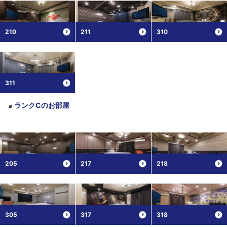
210
211
310
311
ランクC
のお部屋
205
217
218
305
317
318