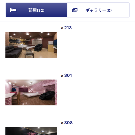
部屋
ギャラリー
(
32
)
(
0
)
213
301
308