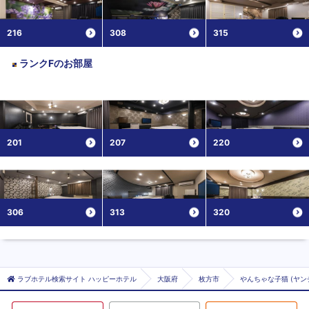
216
308
315
ランクF
のお部屋
201
207
220
306
313
320
ラブホテル検索サイト ハッピーホテル
大阪府
枚方市
やんちゃな子猫 (ヤン