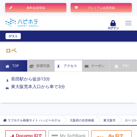
無料会員登録
プレミアム会員登録
ログイン
ゲスト
ユーザー登録
ロペ
TOP
部屋写真
アクセス
クーポン
予約
長田駅から徒歩13分
東大阪荒本入口から車で3分
ラブホテル検索サイト ハッピーホテル
大阪府の住所検索
東大阪市
ロペ (ロ