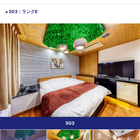
503
：
ランクE
503