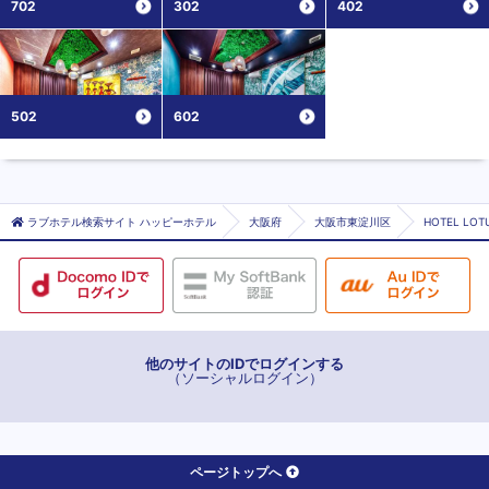
702
302
402
502
602
ラブホテル検索サイト ハッピーホテル
大阪府
大阪市東淀川区
HOTEL LO
他のサイトのIDでログインする
（ソーシャルログイン）
ページトップへ