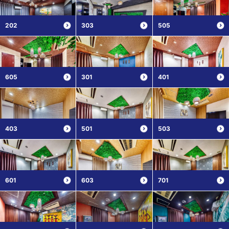
202
303
505
605
301
401
403
501
503
601
603
701