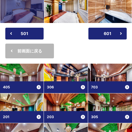
501
601
前画面に戻る
405
306
703
201
203
305