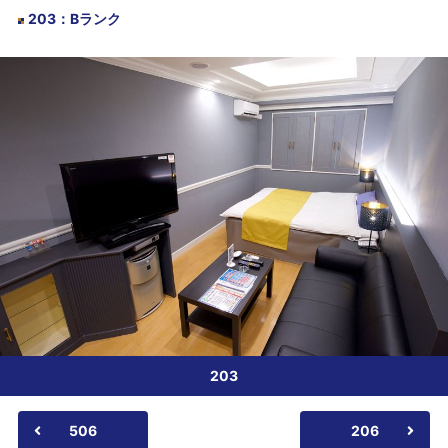
203
：
Bランク
203
506
206