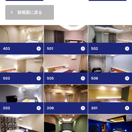
前画面に戻る
403
501
502
503
505
506
203
206
301