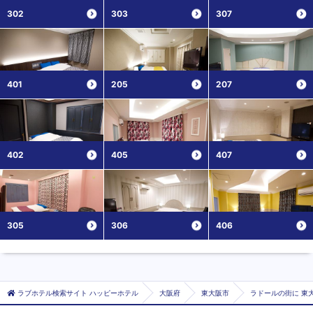
302
303
307
401
205
207
402
405
407
305
306
406
ラブホテル検索サイト ハッピーホテル
大阪府
東大阪市
ラドールの街に 東