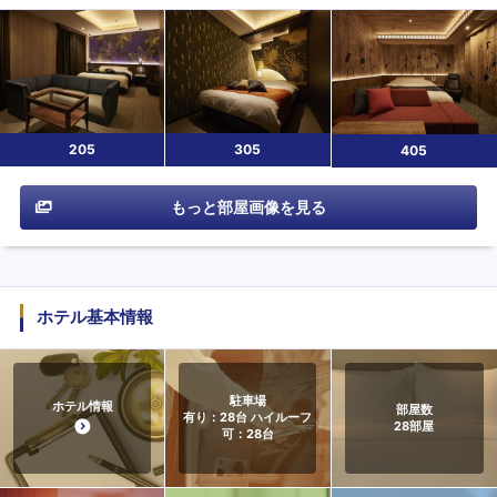
205
305
405
もっと部屋画像を見る
ホテル基本情報
駐車場
ホテル情報
部屋数
有り：28台 ハイルーフ
28
部屋
可：28台