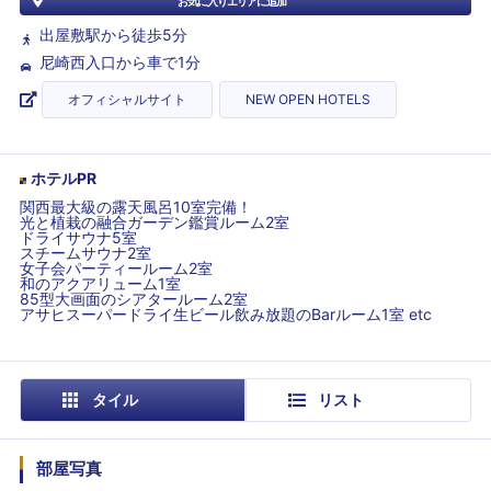
お気に入りエリアに追加
出屋敷駅から徒歩5分
尼崎西入口から車で1分
オフィシャルサイト
NEW OPEN HOTELS
ホテルPR
関西最大級の露天風呂10室完備！
光と植栽の融合ガーデン鑑賞ルーム2室
ドライサウナ5室
スチームサウナ2室
女子会パーティールーム2室
和のアクアリューム1室
85型大画面のシアタールーム2室
アサヒスーパードライ生ビール飲み放題のBarルーム1室 etc
タイル
リスト
部屋写真