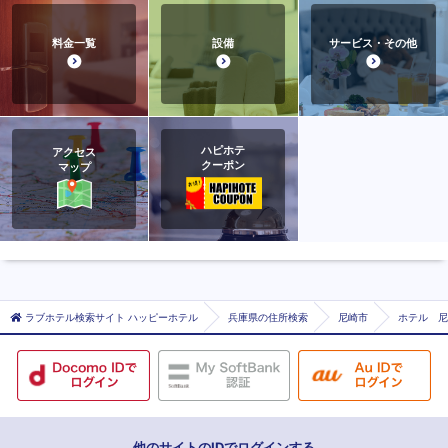
料金一覧
設備
サービス・その他
ハピホテ
アクセス
クーポン
マップ
ラブホテル検索サイト ハッピーホテル
兵庫県の住所検索
尼崎市
ホテル 尼
他のサイトのIDでログインする