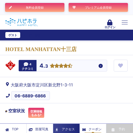
無料会員登録
プレミアム会員登録
ログイン
ゲスト
ユーザー登録
HOTEL MANHATTAN十三店
4
4.
3
クチコミ
大阪府大阪市淀川区新北野1-3-11
06-6889-6866
空室状況
空満情報
をみる
TOP
部屋写真
アクセス
クーポン
予約