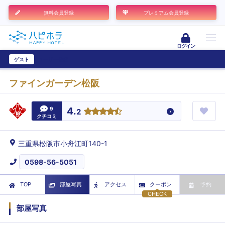
無料会員登録
プレミアム会員登録
ログイン
ゲスト
ユーザー登録
ファインガーデン松阪
9
4.
2
クチコミ
三重県松阪市小舟江町140-1
0598-56-5051
TOP
部屋写真
アクセス
クーポン
予約
CHECK
部屋写真