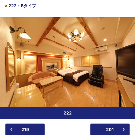
222
：
Bタイプ
222
219
201