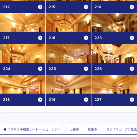
212
215
216
217
218
223
224
225
226
213
214
227
ラブホテル検索サイト ハッピーホテル
三重県
松阪市
ファインガーデン松阪