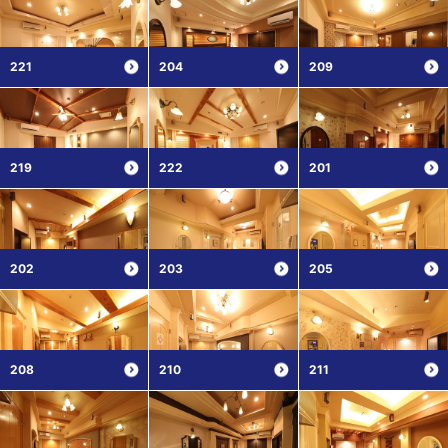
221
204
209
219
222
201
202
203
205
208
210
211