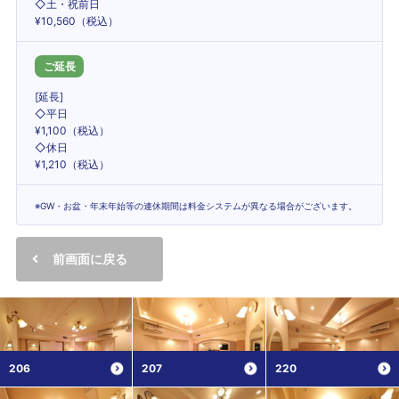
◇土・祝前日
¥10,560（税込）
ご延長
[延長]
◇平日
¥1,100（税込）
◇休日
¥1,210（税込）
※GW・お盆・年末年始等の連休期間は料金システムが異なる場合がございます。
前画面に戻る
206
207
220