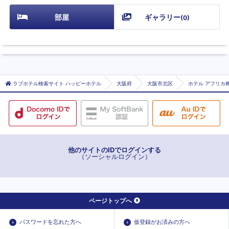
部屋
ギャラリー
(
0
)
ラブホテル検索サイト ハッピーホテル
大阪府
大阪市北区
ホテル アフリカ梅
他のサイトのIDでログインする
（ソーシャルログイン）
ページトップへ
パスワードを忘れた方へ
仮登録がお済みの方へ