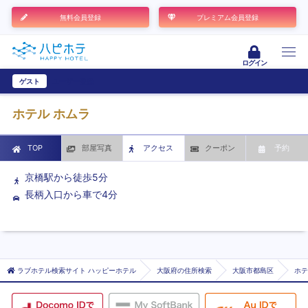
無料会員登録
プレミアム会員登録
ログイン
ゲスト
ユーザー登録
ホテル ホムラ
TOP
部屋写真
アクセス
クーポン
予約
京橋駅から徒歩5分
長柄入口から車で4分
ラブホテル検索サイト ハッピーホテル
大阪府の住所検索
大阪市都島区
ホテ