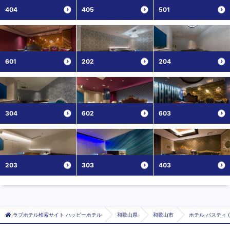
404
405
501
601
202
204
304
602
603
203
303
403
ラブホテル検索サイト ハッピーホテル
和歌山県
和歌山市
ホテル パスティ 