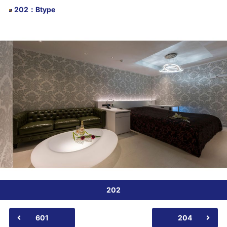
202
：
Btype
202
601
204