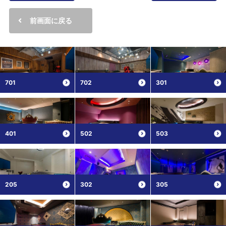
前画面に戻る
701
702
301
401
502
503
205
302
305