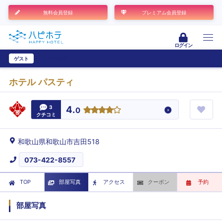
無料会員登録
プレミアム会員登録
ログイン
ゲスト
ユーザー登録
ホテル パスティ
3
4.
0
クチコミ
和歌山県和歌山市吉田518
073-422-8557
TOP
部屋写真
アクセス
クーポン
予約
部屋写真