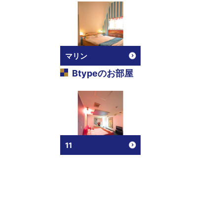
マリン
Btype
のお部屋
11