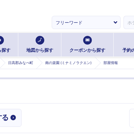
ら探す
地図から探す
クーポンから探す
予約
日高郡みなべ町
南の楽園 (ミナミノラクエン)
部屋情報
する