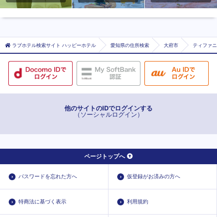
ラブホテル検索サイト ハッピーホテル
愛知県の住所検索
大府市
ティファニ
他のサイトのIDでログインする
（ソーシャルログイン）
ページトップへ
パスワードを忘れた方へ
仮登録がお済みの方へ
特商法に基づく表示
利用規約