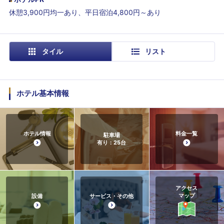
休憩3,900円均一あり、平日宿泊4,800円～あり
タイル
リスト
ホテル基本情報
ホテル情報
料金一覧
駐車場
有り：25台
アクセス
マップ
設備
サービス・その他