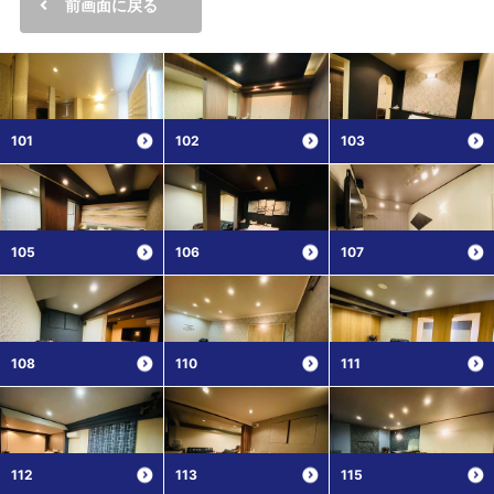
前画面に戻る
101
102
103
105
106
107
108
110
111
112
113
115