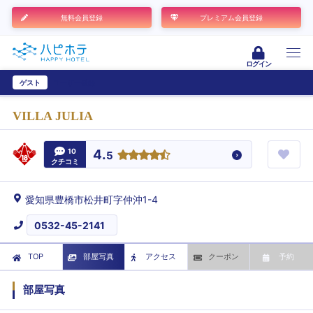
無料会員登録
プレミアム会員登録
ログイン
ゲスト
ユーザー登録
VILLA JULIA
10
4.
5
クチコミ
愛知県豊橋市松井町字仲沖1-4
0532-45-2141
TOP
部屋写真
アクセス
クーポン
予約
部屋写真