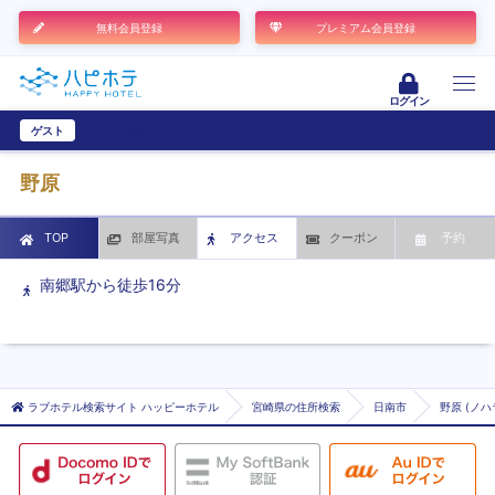
無料会員登録
プレミアム会員登録
ログイン
ゲスト
ユーザー登録
野原
TOP
部屋写真
アクセス
クーポン
予約
南郷駅から徒歩16分
ラブホテル検索サイト ハッピーホテル
宮崎県の住所検索
日南市
野原 (ノハ