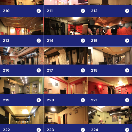
210
211
212
213
214
215
216
217
218
219
220
221
222
223
224