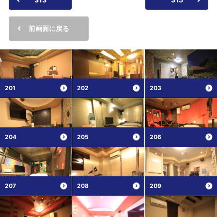
前画面に戻る
201
202
203
204
205
206
207
208
209