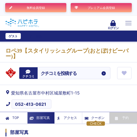
無料会員登録
プレミアム会員登録
ログイン
ゲスト
ユーザー登録
ロペ39【スタイリッシュグループ(おとぼけビーバ
ー)】
クチコミを投稿する
クチコミ
愛知県名古屋市中村区城屋敷町1-15
052-413-0621
TOP
部屋写真
アクセス
クーポン
予約
CHECK
部屋写真