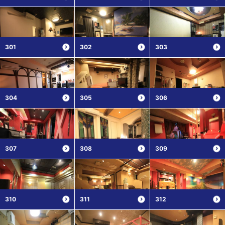
301
302
303
304
305
306
307
308
309
310
311
312