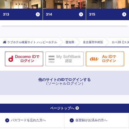
313
314
315
ラブホテル検索サイト ハッピーホテル
愛知県
名古屋市中村区
ロペ39【ス
他のサイトのIDでログインする
（ソーシャルログイン）
ページトップへ
パスワードを忘れた方へ
仮登録がお済みの方へ