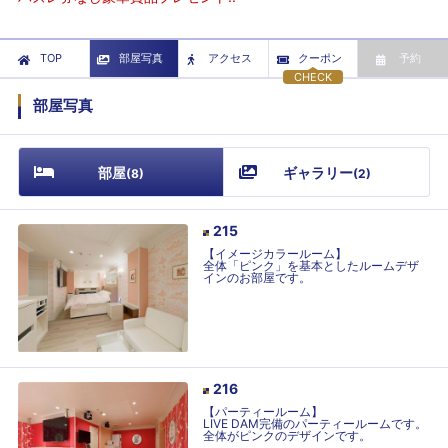
TOP
部屋写真
アクセス
クーポン
予約
CHECK
部屋写真
部屋
ギャラリー
(
8
)
(
2
)
215
【イメージカラールーム】
全体「ピンク」を基本としたルームデザ
インのお部屋です。
216
【パーティールーム】
LIVE DAM完備のパーティールームです。
全体がピンクのデザインです。