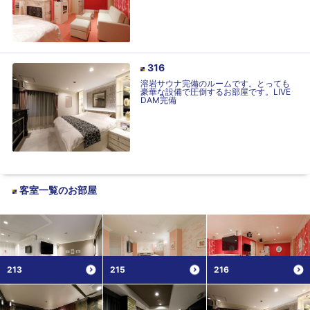
316
溶岩サウナ完備のルームです。とっても
豪華な設備で圧倒するお部屋です。LIVE
DAM完備
客室一覧
のお部屋
213
215
216