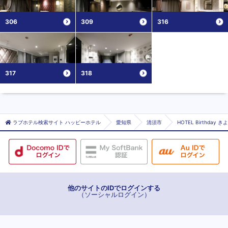
306
309
316
317
318
ラブホテル検索サイト ハッピーホテル
愛知県
清須市
HOTEL Birthday
他のサイトのIDでログインする
（ソーシャルログイン）