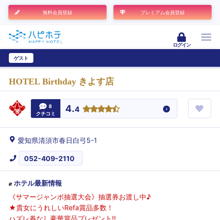
無料会員登録
プレミアム会員登録
ログイン
ゲスト
ユーザー登録
HOTEL Birthday きよす店
8
4.
4
クチコミ
愛知県清須市春日白弓5-1
052-409-2110
ホテル最新情報
《サマージャンボ抽選大会》抽選券お渡し中♪
★貴女にうれしいRefa賞品多数！
ハズレ券なし豪華賞品プレゼント!!