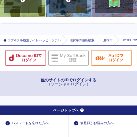
ラブホテル検索サイト ハッピーホテル
滋賀県の住所検索
彦根市
HOTEL O
他のサイトのIDでログインする
（ソーシャルログイン）
ページトップへ
パスワードを忘れた方へ
仮登録がお済みの方へ