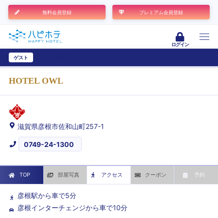
無料会員登録
プレミアム会員登録
ログイン
ゲスト
ユーザー登録
HOTEL OWL
滋賀県彦根市佐和山町257-1
0749-24-1300
TOP
部屋写真
アクセス
クーポン
予約
彦根駅から車で5分
彦根インターチェンジから車で10分