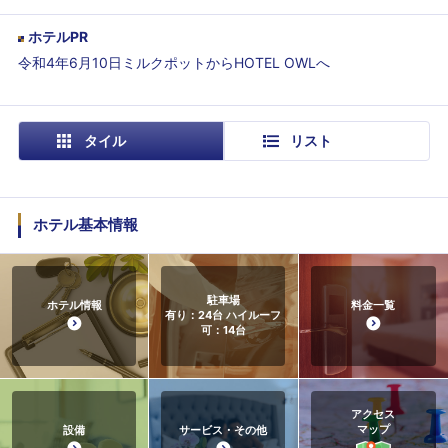
ホテルPR
令和4年6月10日ミルクポットからHOTEL OWLへ
タイル
リスト
ホテル基本情報
駐車場
ホテル情報
料金一覧
有り：24台 ハイルーフ
可：14台
アクセス
マップ
設備
サービス・その他