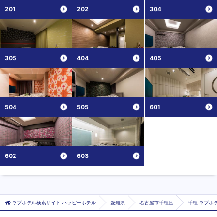
201
202
304
305
404
405
504
505
601
602
603
ラブホテル検索サイト ハッピーホテル
愛知県
名古屋市千種区
千種 ラブホテ