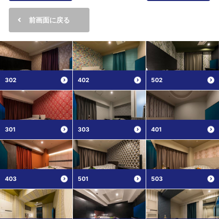
前画面に戻る
302
402
502
301
303
401
403
501
503