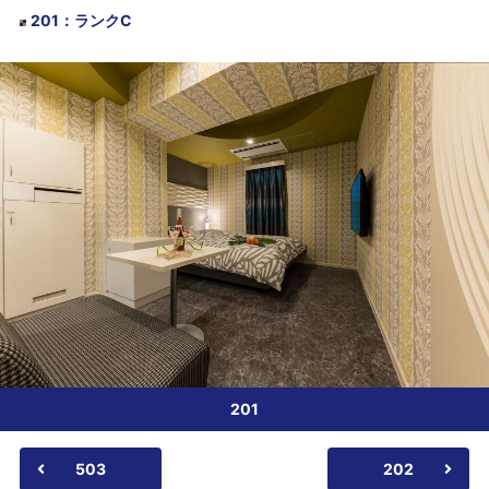
201
：
ランクC
201
503
202