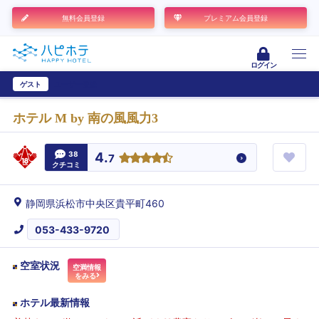
無料会員登録
プレミアム会員登録
ログイン
ゲスト
ユーザー登録
ホテル M by 南の風風力3
38
4.
7
クチコミ
静岡県浜松市中央区貴平町460
053-433-9720
空室状況
空満情報
をみる
ホテル最新情報