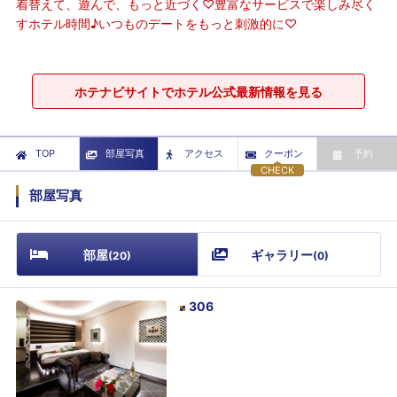
着替えて、遊んで、もっと近づく♡豊富なサービスで楽しみ尽く
すホテル時間♪いつものデートをもっと刺激的に♡
ホテナビサイトでホテル公式最新情報を見る
TOP
部屋写真
アクセス
クーポン
予約
CHECK
部屋写真
部屋
ギャラリー
(
20
)
(
0
)
306