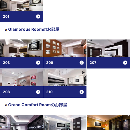
201
Glamorous Room
のお部屋
203
206
207
208
210
Grand Comfort Room
のお部屋