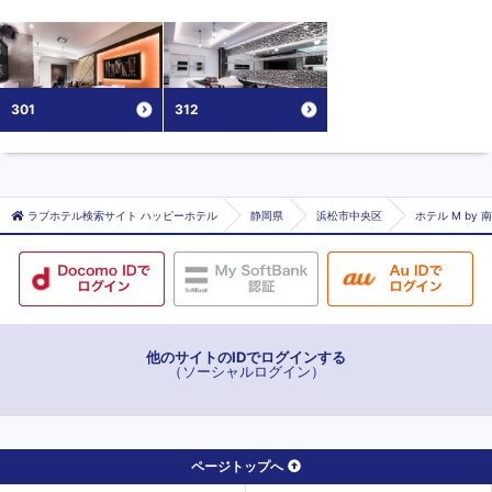
301
312
ラブホテル検索サイト ハッピーホテル
静岡県
浜松市中央区
ホテル M by
他のサイトのIDでログインする
（ソーシャルログイン）
ページトップへ