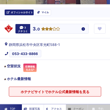
オフィシャルサイト
マイル
3
3.
0
クチコミ
静岡県浜松市中央区常光町588-1
053-433-8866
空室状況
空満情報
をみる
ホテル最新情報
ホテナビサイトでホテル公式最新情報を見る
TOP
部屋写真
アクセス
クーポン
予約