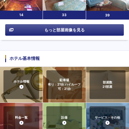
14
33
39
もっと部屋画像を見る
ホテル基本情報
駐車場
ホテル情報
部屋数
有り：21台 ハイルーフ
21
部屋
可：21台
料金一覧
設備
サービス・その他