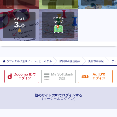
アクセス
クチコミ
3.
マップ
0
ラブホテル検索サイト ハッピーホテル
静岡県の住所検索
浜松市中央区
ア・
他のサイトのIDでログインする
（ソーシャルログイン）