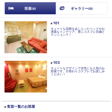
部屋
ギャラリー
(
9
)
(
0
)
101
キュートな花柄をあしらったベッドやお
洒落なインテリア、更にコスプレ完備と
テンション↑！
103
キュートなデザインで女性にも人気のお
部屋です。日替わりコスプレでお楽しみ
ください！
客室一覧
のお部屋