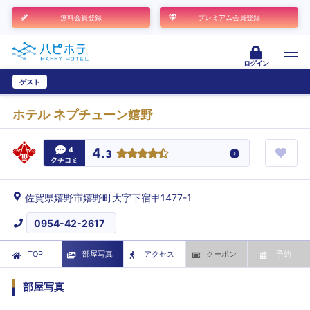
無料会員登録
プレミアム会員登録
ログイン
ゲスト
ユーザー登録
ホテル ネプチューン嬉野
4
4.
3
クチコミ
佐賀県嬉野市嬉野町大字下宿甲1477-1
0954-42-2617
TOP
部屋写真
アクセス
クーポン
予約
部屋写真