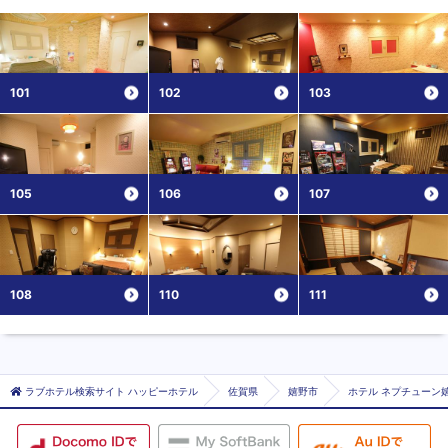
101
102
103
105
106
107
108
110
111
ラブホテル検索サイト ハッピーホテル
佐賀県
嬉野市
ホテル ネプチューン嬉