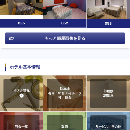
035
052
058
もっと部屋画像を見る
ホテル基本情報
駐車場
ホテル情報
部屋数
有り：10台 ハイルーフ
25
部屋
可：10台
料金一覧
設備
サービス・その他