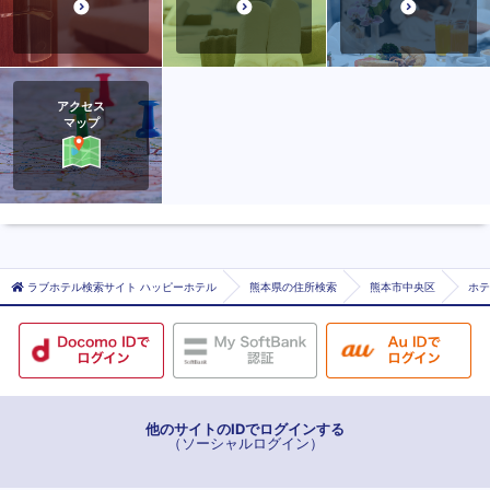
アクセス
マップ
ラブホテル検索サイト ハッピーホテル
熊本県の住所検索
熊本市中央区
ホテ
他のサイトのIDでログインする
（ソーシャルログイン）