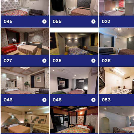
045
055
022
027
035
036
046
048
053