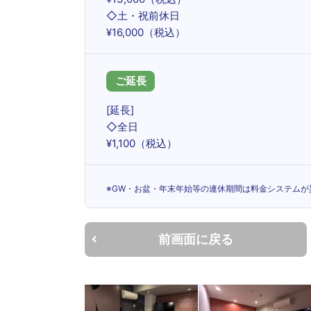
◇土・祝前休日
¥16,000（税込）
ご延長
[延長]
◇全日
¥1,100（税込）
※GW・お盆・年末年始等の連休期間は料金システムが異
前画面に戻る