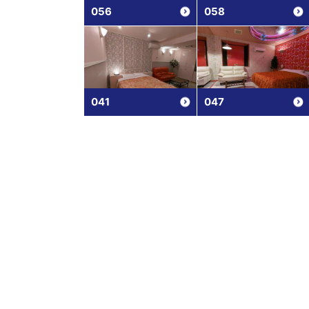
056
058
041
047