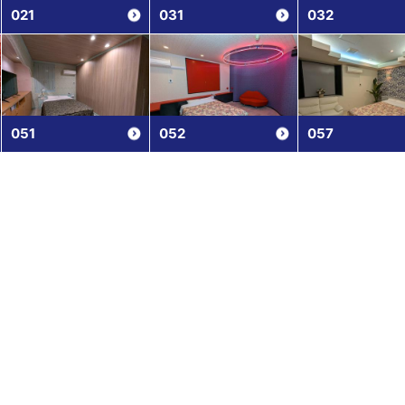
021
031
032
051
052
057