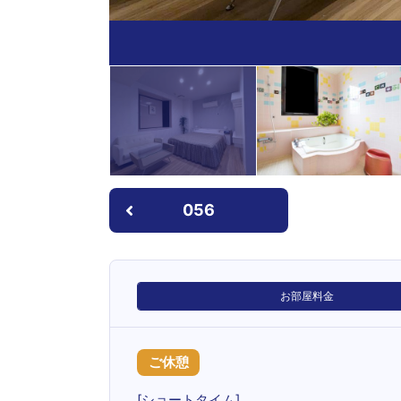
056
お部屋料金
ご休憩
[ショートタイム]