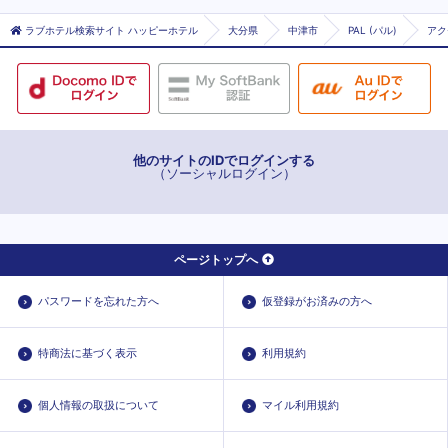
ラブホテル検索サイト ハッピーホテル
大分県
中津市
PAL (パル)
アク
他のサイトのIDでログインする
（ソーシャルログイン）
ページトップへ
パスワードを忘れた方へ
仮登録がお済みの方へ
特商法に基づく表示
利用規約
個人情報の取扱について
マイル利用規約