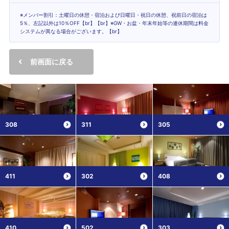
※メンバー割引：土曜日の休憩・宿泊および日曜日・祝日の休憩、祝前日の宿泊は
5％、左記以外は10％OFF【br】【br】※GW・お盆・年末年始等の連休期間は料金
システムが異なる場合がございます。【br】
前画面に戻る
308
311
305
411
302
408
410
502
303