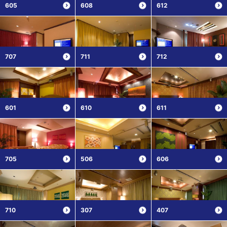
605
608
612
707
711
712
601
610
611
705
506
606
710
307
407