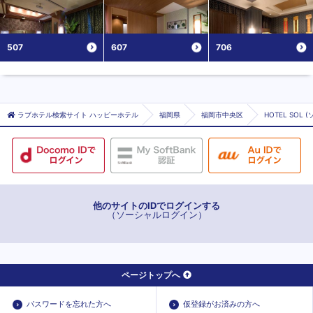
507
607
706
ラブホテル検索サイト ハッピーホテル
福岡県
福岡市中央区
HOTEL SOL (
他のサイトのIDでログインする
（ソーシャルログイン）
ページトップへ
パスワードを忘れた方へ
仮登録がお済みの方へ