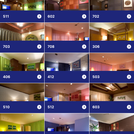
511
602
702
703
708
306
406
412
503
510
512
603