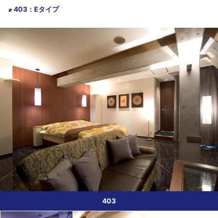
403
：
Eタイプ
403