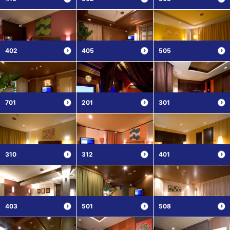
402
405
505
701
201
301
310
312
401
403
501
508