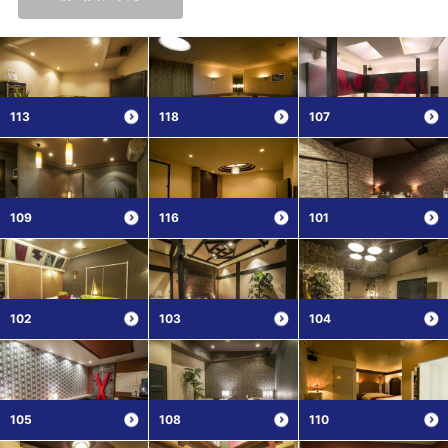
113
118
107
109
116
101
102
103
104
105
108
110