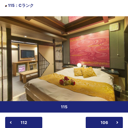
115
：
Cランク
115
112
106