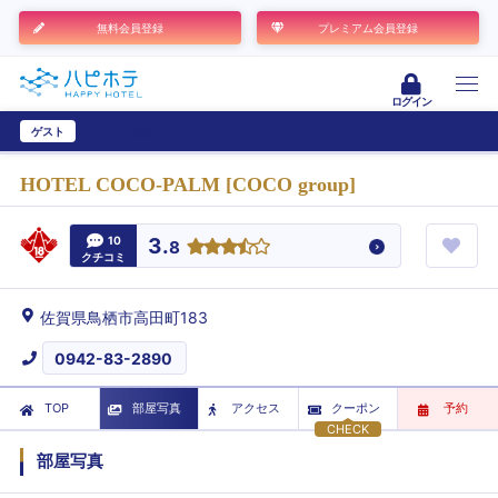
無料会員登録
プレミアム会員登録
ログイン
ゲスト
ユーザー登録
HOTEL COCO-PALM [COCO group]
10
3.
8
クチコミ
佐賀県鳥栖市高田町183
0942-83-2890
TOP
部屋写真
アクセス
クーポン
予約
CHECK
部屋写真