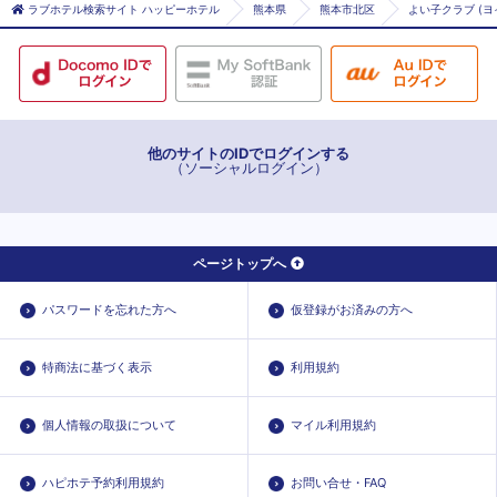
ラブホテル検索サイト ハッピーホテル
熊本県
熊本市北区
よい子クラブ (ヨ
他のサイトのIDでログインする
（ソーシャルログイン）
ページトップへ
パスワードを忘れた方へ
仮登録がお済みの方へ
特商法に基づく表示
利用規約
個人情報の取扱について
マイル利用規約
ハピホテ予約利用規約
お問い合せ・FAQ