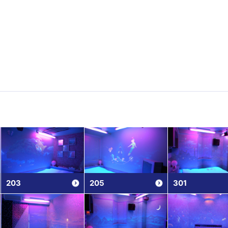
203
205
301