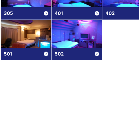
305
401
402
501
502