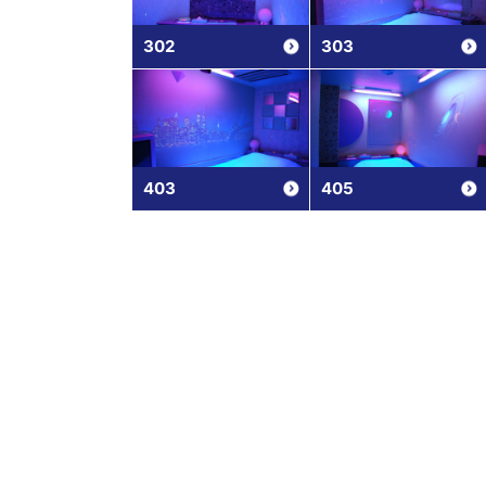
302
303
403
405