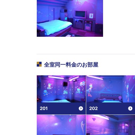
全室同一料金
のお部屋
201
202