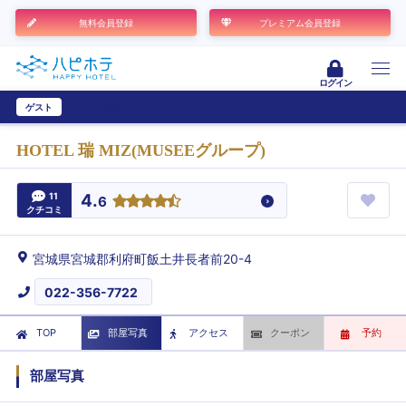
無料会員登録
プレミアム会員登録
ログイン
ゲスト
ユーザー登録
HOTEL 瑞 MIZ(MUSEEグループ)
11
4.
6
クチコミ
宮城県宮城郡利府町飯土井長者前20-4
022-356-7722
TOP
部屋写真
アクセス
クーポン
予約
部屋写真