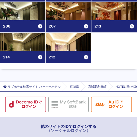
206
207
213
214
212
ラブホテル検索サイト ハッピーホテル
宮城県
宮城郡利府町
HOTEL 瑞 MI
他のサイトのIDでログインする
（ソーシャルログイン）