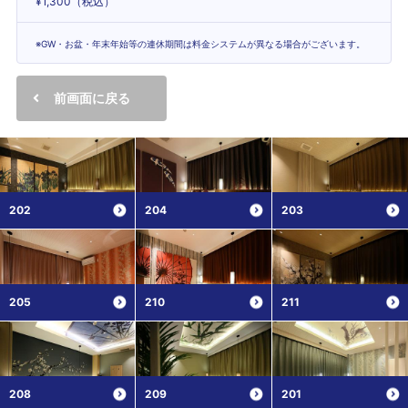
¥1,300（税込）
※GW・お盆・年末年始等の連休期間は料金システムが異なる場合がございます。
前画面に戻る
202
204
203
205
210
211
208
209
201