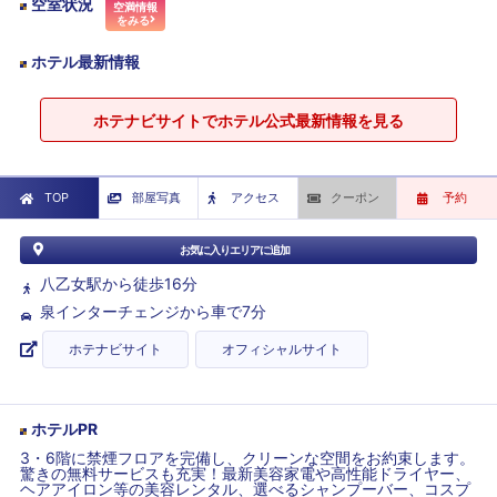
空室状況
空満情報
をみる
ホテル最新情報
ホテナビサイトでホテル公式最新情報を見る
TOP
部屋写真
アクセス
クーポン
予約
お気に入りエリアに追加
八乙女駅から徒歩16分
泉インターチェンジから車で7分
ホテナビサイト
オフィシャルサイト
ホテルPR
3・6階に禁煙フロアを完備し、クリーンな空間をお約束します。
驚きの無料サービスも充実！最新美容家電や高性能ドライヤー、
ヘアアイロン等の美容レンタル、選べるシャンプーバー、コスプ