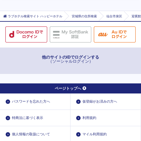
ラブホテル検索サイト ハッピーホテル
宮城県の住所検索
仙台市泉区
迎賓館
他のサイトのIDでログインする
（ソーシャルログイン）
ページトップへ
パスワードを忘れた方へ
仮登録がお済みの方へ
特商法に基づく表示
利用規約
個人情報の取扱について
マイル利用規約