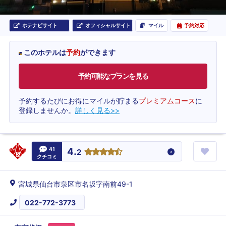
ホテナビサイト
オフィシャルサイト
マイル
予約対応
このホテルは
予約
ができます
予約可能なプランを見る
予約するたびにお得にマイルが貯まる
プレミアムコース
に
登録しませんか。
詳しく見る>>
41
4.
2
クチコミ
宮城県仙台市泉区市名坂字南前49-1
022-772-3773