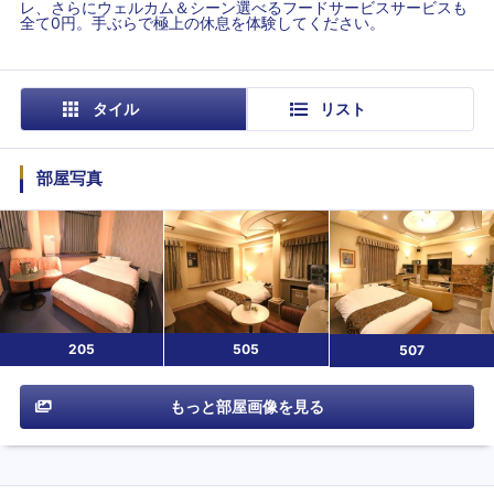
レ、さらにウェルカム＆シーン選べるフードサービスサービスも
全て0円。手ぶらで極上の休息を体験してください。
タイル
リスト
部屋写真
205
505
507
もっと部屋画像を見る