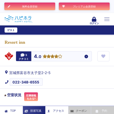
無料会員登録
プレミアム会員登録
ログイン
ゲスト
ユーザー登録
Resort inn
5
4.
0
クチコミ
宮城県富谷市太子堂2-2-5
022-348-6555
空室状況
空満情報
をみる
TOP
部屋写真
アクセス
クーポン
予約