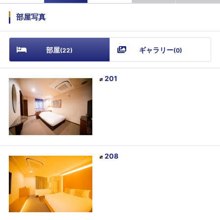
部屋写真
部屋
ギャラリー
(
22
)
(
0
)
201
208