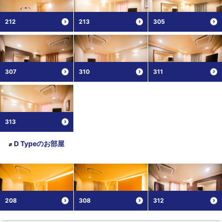
212
213
305
307
310
311
313
D Type
のお部屋
208
308
312