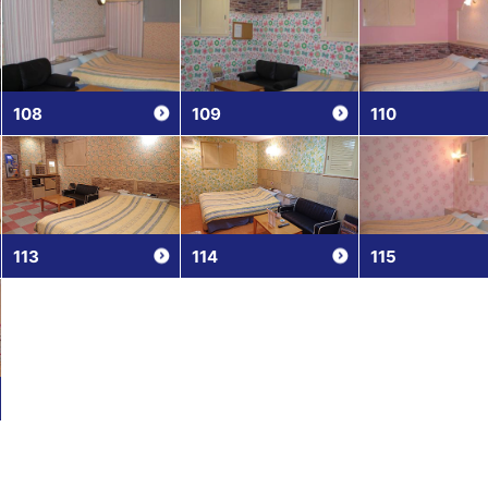
108
109
110
113
114
115