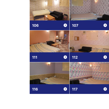
106
107
111
112
116
117