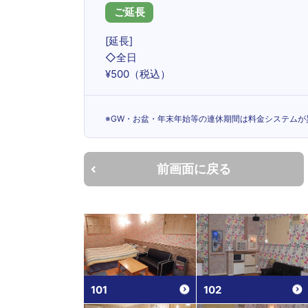
ご延長
[延長]
◇全日
¥500（税込）
※GW・お盆・年末年始等の連休期間は料金システムが
前画面に戻る
101
102