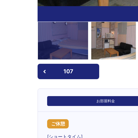
107
お部屋料金
ご休憩
[ショートタイム]