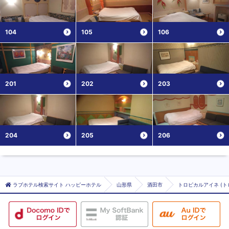
104
105
106
201
202
203
204
205
206
ラブホテル検索サイト ハッピーホテル
山形県
酒田市
トロピカルアイネ (ト