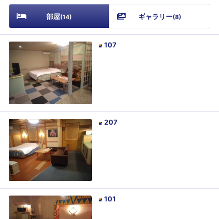
部屋
ギャラリー
(
14
)
(
8
)
107
207
101