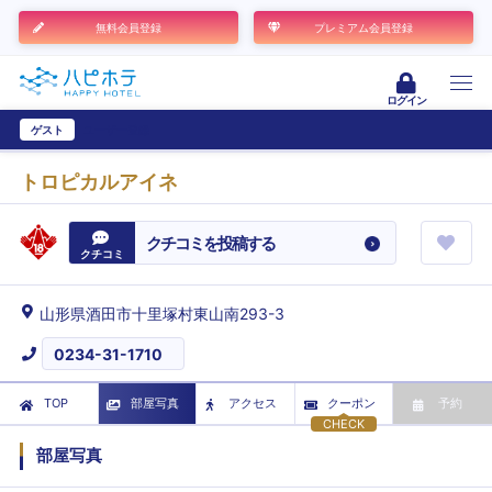
無料会員登録
プレミアム会員登録
ログイン
ゲスト
ユーザー登録
トロピカルアイネ
クチコミを投稿する
クチコミ
山形県酒田市十里塚村東山南293-3
0234-31-1710
TOP
部屋写真
アクセス
クーポン
予約
CHECK
部屋写真