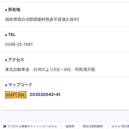
所在地
福島県西白河郡西郷村熊倉字道場久保43
TEL
0248-25-1681
アクセス
東北自動車道 白河ICより5分～6分、羽鳥湖方面
マップコード
203532043*41
ラブホテル検索サイト ハッピーホテル
福島県
西白河郡西郷村
ホテル 明日香