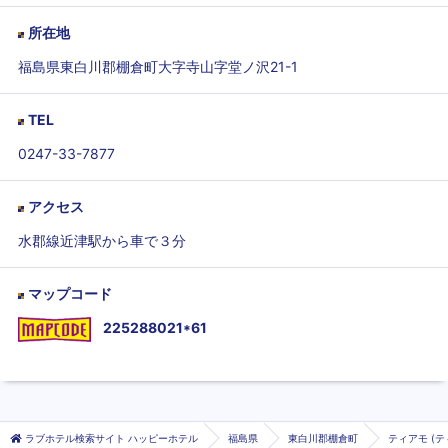
所在地
福島県東白川郡棚倉町大字寺山字堂ノ沢21-1
TEL
0247-33-7877
アクセス
水郡線近津駅から車で３分
マップコード
225288021*61
ラブホテル検索サイト ハッピーホテル
福島県
東白川郡棚倉町
ティアモ (テ