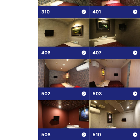
310
401
406
407
502
503
508
510