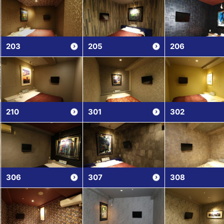
203
205
206
210
301
302
306
307
308