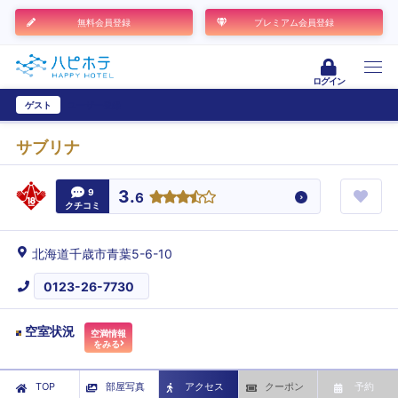
無料会員登録
プレミアム会員登録
ログイン
ゲスト
ユーザー登録
サブリナ
9
3.
6
クチコミ
北海道千歳市青葉5-6-10
0123-26-7730
空室状況
空満情報
をみる
TOP
部屋写真
アクセス
クーポン
予約