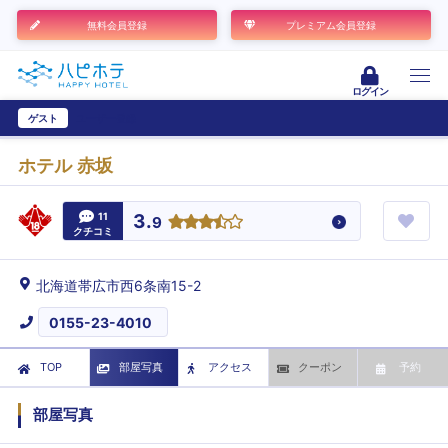
無料会員登録
プレミアム会員登録
ログイン
ゲスト
ユーザー登録
ホテル 赤坂
11
3.
9
クチコミ
北海道帯広市西6条南15-2
0155-23-4010
TOP
部屋写真
アクセス
クーポン
予約
部屋写真