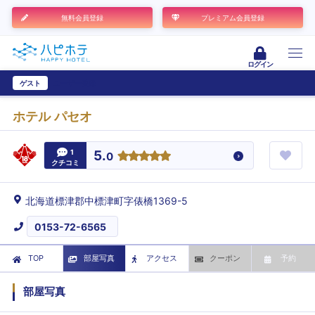
無料会員登録
プレミアム会員登録
ログイン
ゲスト
ユーザー登録
ホテル パセオ
1
5.
0
クチコミ
北海道標津郡中標津町字俵橋1369-5
0153-72-6565
TOP
部屋写真
アクセス
クーポン
予約
部屋写真