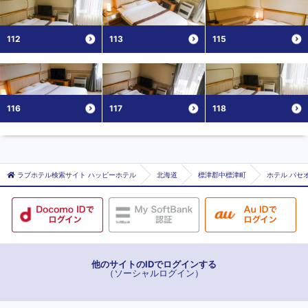
112
113
115
116
117
118
ラブホテル検索サイト ハッピーホテル
北海道
標津郡中標津町
ホテル パセオ
他のサイトのIDでログインする
（ソーシャルログイン）