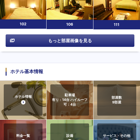
102
106
111
もっと部屋画像を見る
ホテル基本情報
駐車場
ホテル情報
部屋数
有り：14台 ハイルーフ
9
部屋
可：4台
料金一覧
設備
サービス・その他