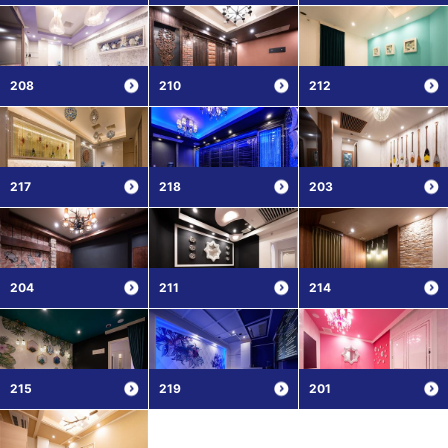
208
210
212
217
218
203
204
211
214
215
219
201