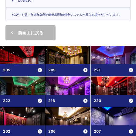
¥1,100(税込)
※GW・お盆・年末年始等の連休期間は料金システムが異なる場合がございます。
前画面に戻る
205
209
221
222
216
220
202
206
207