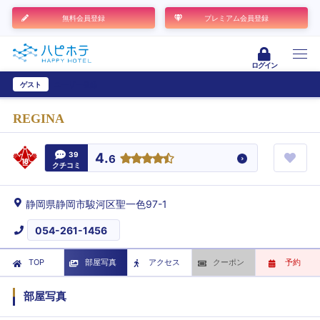
無料会員登録
プレミアム会員登録
ログイン
ゲスト
ユーザー登録
REGINA
39
4.
6
クチコミ
静岡県静岡市駿河区聖一色97-1
054-261-1456
TOP
部屋写真
アクセス
クーポン
予約
部屋写真