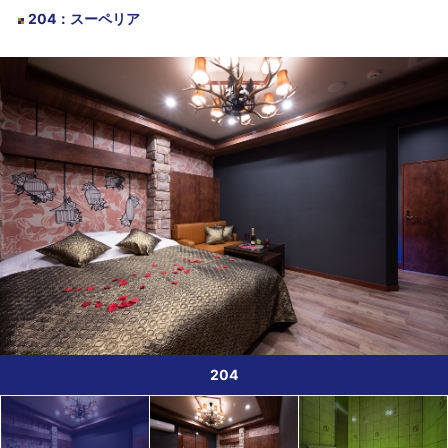
204
：
スーペリア
204