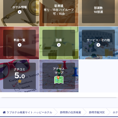
駐車場
ホテル情報
部屋数
有り：15台 ハイルーフ
10
部屋
可：15台
料金一覧
設備
サービス・その他
アクセス
クチコミ
5.
マップ
0
ラブホテル検索サイト ハッピーホテル
静岡県の住所検索
静岡市駿河区
ホテ