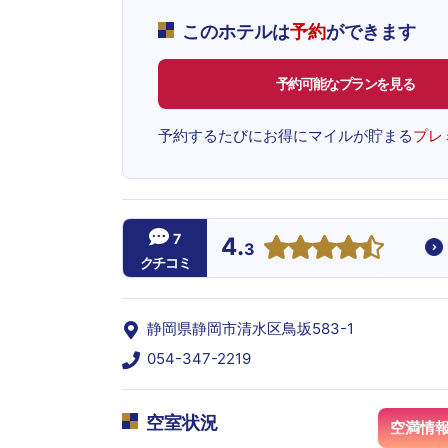
このホテルは
予約
ができます
予約可能なプランを見る
予約するたびにお得にマイルが貯まる
プレ
7
4.
3
クチコミ
静岡県静岡市清水区鳥坂583-1
054-347-2219
空室状況
空満情