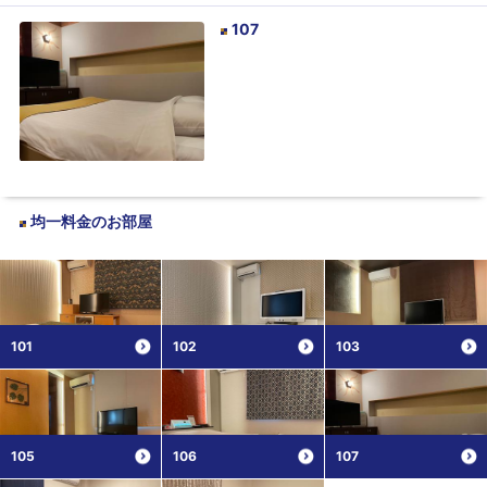
107
均一料金
のお部屋
101
102
103
105
106
107