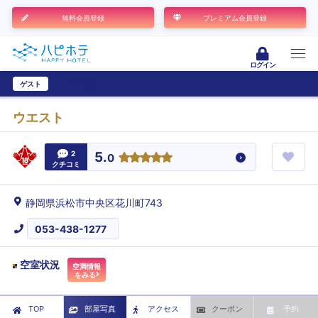
無料会員登録
プレミアム会員登録
ログイン
ゲスト
ユーザー登録
ウエスト
2
5.
0
クチコミ
静岡県浜松市中央区花川町743
053-438-1277
空室状況
空満情報
をみる
TOP
部屋写真
アクセス
クーポン
予約