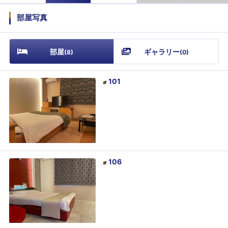
部屋写真
部屋
ギャラリー
(
8
)
(
0
)
101
106