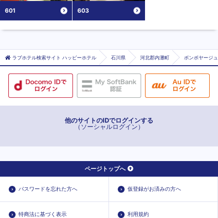
601
603
ラブホテル検索サイト ハッピーホテル
石川県
河北郡内灘町
ボンボヤージュ
他のサイトのIDでログインする
（ソーシャルログイン）
ページトップへ
パスワードを忘れた方へ
仮登録がお済みの方へ
特商法に基づく表示
利用規約