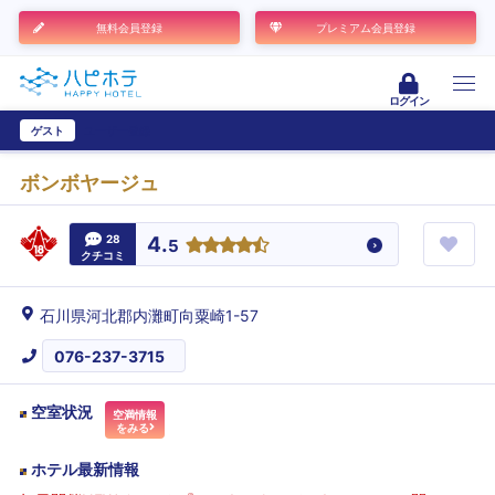
無料会員登録
プレミアム会員登録
ログイン
ゲスト
ユーザー登録
ボンボヤージュ
28
4.
5
クチコミ
石川県河北郡内灘町向粟崎1-57
076-237-3715
空室状況
空満情報
をみる
ホテル最新情報