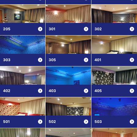
205
301
302
303
305
401
402
403
405
501
502
503