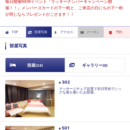
毎日開催NEWイベント『ラッキーナンバーキャンペーン開
催！！』メンバーズカードの下一桁と、ご来店の日にちの下一桁
が同じならプレゼントがござます！！
TOP
部屋写真
アクセス
クーポン
予約
部屋写真
部屋
ギャラリー
(
24
)
(
0
)
302
マッサージチェア設置で非日常的でシッ
クな落ち着いたお部屋。
501