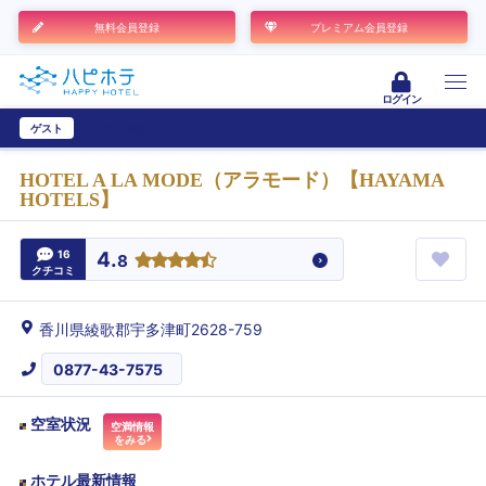
無料会員登録
プレミアム会員登録
ログイン
ゲスト
ユーザー登録
HOTEL A LA MODE（アラモード）【HAYAMA
HOTELS】
16
4.
8
クチコミ
香川県綾歌郡宇多津町2628-759
0877-43-7575
空室状況
空満情報
をみる
ホテル最新情報