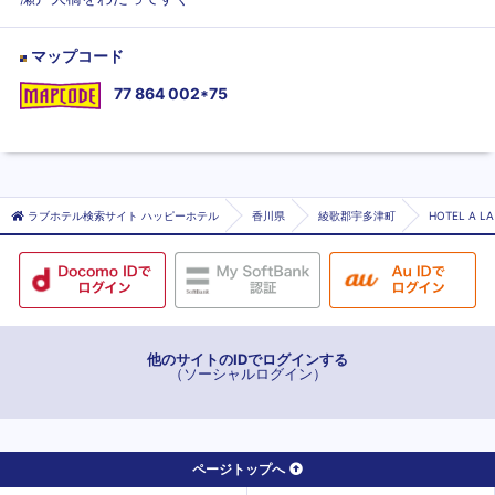
マップコード
77 864 002*75
ラブホテル検索サイト ハッピーホテル
香川県
綾歌郡宇多津町
HOTEL A 
他のサイトのIDでログインする
（ソーシャルログイン）
ページトップへ