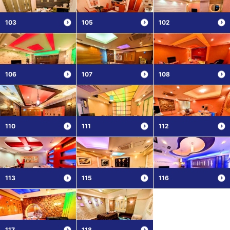
103
105
102
106
107
108
110
111
112
113
115
116
117
118