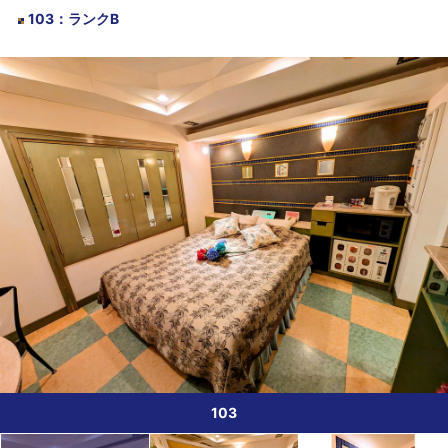
103
：
ランクB
103