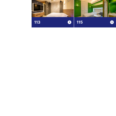
113
115