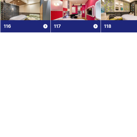
116
117
118