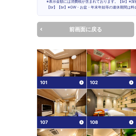
※表示金額には消費税が含まれております。【br】※
【br】【br】※GW・お盆・年末年始等の連休期間は
前画面に戻る
101
102
107
108