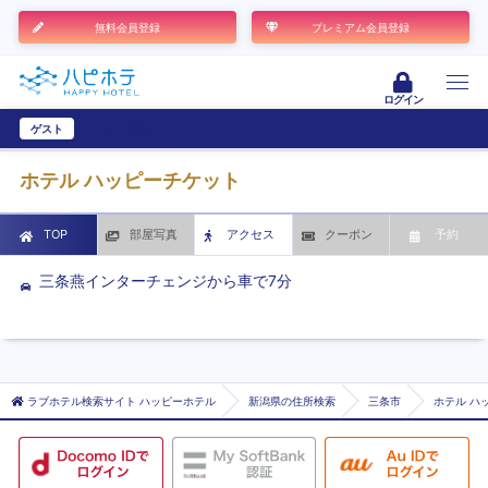
無料会員登録
プレミアム会員登録
ログイン
ゲスト
ユーザー登録
ホテル ハッピーチケット
TOP
部屋写真
アクセス
クーポン
予約
三条燕インターチェンジから車で7分
ラブホテル検索サイト ハッピーホテル
新潟県の住所検索
三条市
ホテル ハ